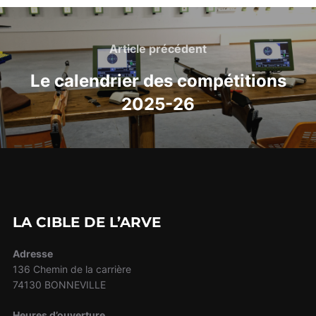
NAVIGATION
DE
Article
Article précédent
L’ARTICLE
précédent
Le calendrier des compétitions
2025-26
LA CIBLE DE L’ARVE
Adresse
136 Chemin de la carrière
74130 BONNEVILLE
Heures d’ouverture