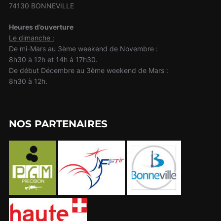
74130 BONNEVILLE
Heures d’ouverture
Le dimanche :
De mi-Mars au 3ème weekend de Novembre :
8h30 à 12h et 14h à 17h30.
De début Décembre au 3ème weekend de Mars :
8h30 à 12h.
NOS PARTENAIRES