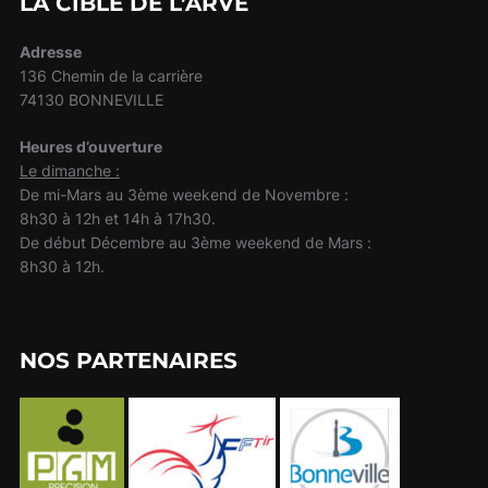
LA CIBLE DE L’ARVE
Adresse
136 Chemin de la carrière
74130 BONNEVILLE
Heures d’ouverture
Le dimanche :
De mi-Mars au 3ème weekend de Novembre :
8h30 à 12h et 14h à 17h30.
De début Décembre au 3ème weekend de Mars :
8h30 à 12h.
NOS PARTENAIRES