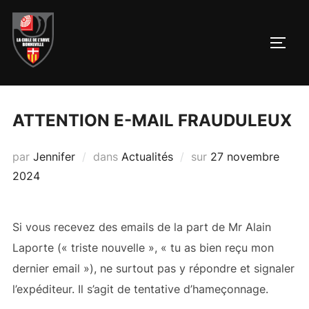
Aller
au
PERM
contenu
ATTENTION E-MAIL FRAUDULEUX
Publié
par
Jennifer
dans
Actualités
sur
27 novembre
le
2024
Si vous recevez des emails de la part de Mr Alain
Laporte (« triste nouvelle », « tu as bien reçu mon
dernier email »), ne surtout pas y répondre et signaler
l’expéditeur. Il s’agit de tentative d’hameçonnage.