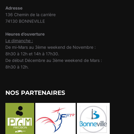
Adresse
136 Chemin de la carrière
74130 BONNEVILLE
Heures d’ouverture
Le dimanche :
De mi-Mars au 3ème weekend de Novembre :
8h30 à 12h et 14h à 17h30.
De début Décembre au 3ème weekend de Mars :
8h30 à 12h.
NOS PARTENAIRES